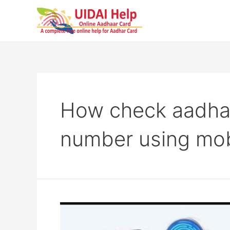
Skip
to
content
How check aadhar
number using mo